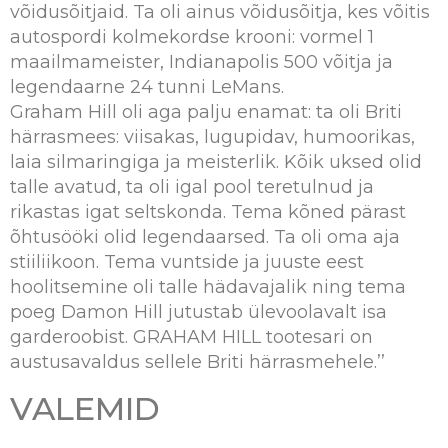
võidusõitjaid. Ta oli ainus võidusõitja, kes võitis
autospordi kolmekordse krooni: vormel 1
maailmameister, Indianapolis 500 võitja ja
legendaarne 24 tunni LeMans.
Graham Hill oli aga palju enamat: ta oli Briti
härrasmees: viisakas, lugupidav, humoorikas,
laia silmaringiga ja meisterlik. Kõik uksed olid
talle avatud, ta oli igal pool teretulnud ja
rikastas igat seltskonda. Tema kõned pärast
õhtusööki olid legendaarsed. Ta oli oma aja
stiiliikoon. Tema vuntside ja juuste eest
hoolitsemine oli talle hädavajalik ning tema
poeg Damon Hill jutustab ülevoolavalt isa
garderoobist. GRAHAM HILL tootesari on
austusavaldus sellele Briti härrasmehele.’’
VALEMID