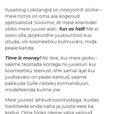
Ilusalong Lokitangid on interjöörilt stiilne –
meie tiimis on oma ala kogenud
spetsialistid. Soovime, et meie klientidel
oleks meie juures alati
fun as hell!
Me ei
soovi olla järjekordne juuksuritool kus
istuda, või kosmeetiku kulmuvärv, mida
peale kanda.
Time is money!
Nii teie, kui meie jaoks –
saame teostada korraga nii juuksuri kui
kosmeetiku teenust, ehk samal ajal kui
juuksevärv on peale kantud, saame
pakkuda Sulle näiteks kiirmaniküüri,
modelleerida kulme jne.
Meie juurest lahkud soovitustega, kuidas
hoolitseda enda naha ja juuste eest ka
kodus. Oma tööks oleme välja valinud