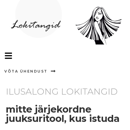
VÕTA ÜHENDUST
ILUSALONG LOKITANGID
mitte järjekordne
juuksuritool, kus istuda